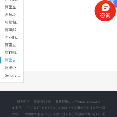
阿里企业邮箱退类类型分析
反垃圾 反病毒设置
钉邮相关问题
阿里邮件组 静态 动态
企业邮箱相关问题
阿里企业邮箱 案例赏析
钉钉部署+钉钉应用
阿里云
阿里企业邮箱申请注册购买
Sendify邮件营销
服务电话： 4009 009 360 服务邮箱： kf@exmail-aliyun.com
备案号：
沪ICP备17046451号-3
(C) 2018 上海美亩信息科技有限公司
地址：（阿里邮箱服务中心）上海市浦东新区周康路28号F栋1301室