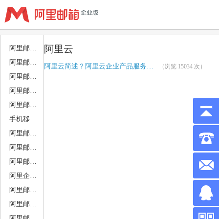
登陆
申请试用
阿里云
阿里邮箱优惠活动
阿里邮箱公告
阿里云简述？阿里云企业产品服务有哪些？
（浏览 15034 次）
阿里邮箱价格
钉钉
阿里云
常见问题
关于我们
阿里邮箱售后服务
阿里邮箱DNS解析
阿里邮箱电脑客户端设置
手机移动端设置
阿里邮箱APP下载
阿里邮箱PC邮件端
阿里邮箱MAC邮件端设置
阿里企业邮箱搬家
阿里邮箱日历 日程 会议
阿里邮箱邮件归档 备份
阿里邮箱安全使用